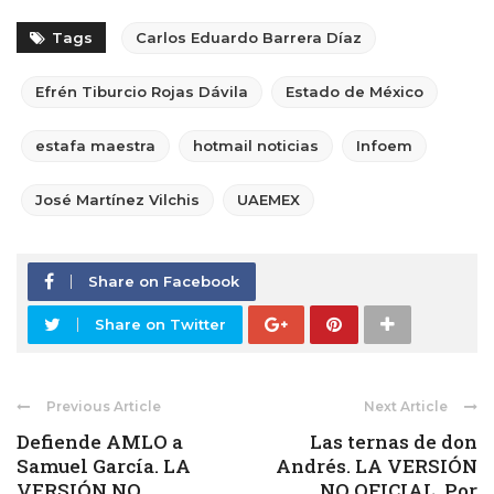
Tags
Carlos Eduardo Barrera Díaz
Efrén Tiburcio Rojas Dávila
Estado de México
estafa maestra
hotmail noticias
Infoem
José Martínez Vilchis
UAEMEX
Share on Facebook
Share on Twitter
Previous Article
Next Article
Defiende AMLO a
Las ternas de don
Samuel García. LA
Andrés. LA VERSIÓN
VERSIÓN NO
NO OFICIAL. Por