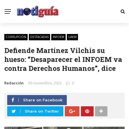
CORRUPCIÓN
DESTACADAS
INFOEM
UAEM
Defiende Martínez Vilchis su
hueso: “Desaparecer el INFOEM va
contra Derechos Humanos”, dice
Redacción
30 noviembre, 2023
0
Share on Facebook
Share on Twitter