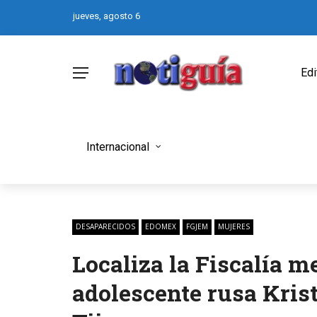
jueves, agosto 6
Edi
Internacional
DESAPARECIDOS
EDOMEX
FGJEM
MUJERES
Localiza la Fiscalía m
adolescente rusa Kris