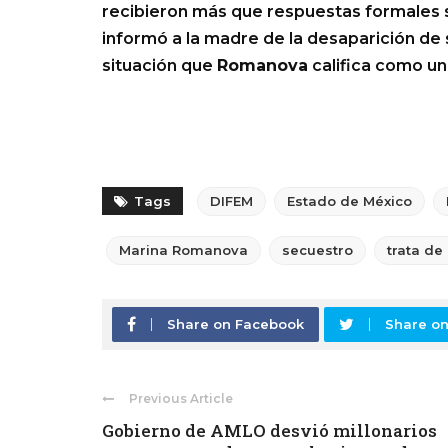
recibieron más que respuestas formales 
informó a la madre de la desaparición de
situación que
Romanova
califica como un
Tags
DIFEM
Estado de México
Marina Romanova
secuestro
trata de
Share on Facebook
Share on
Previous Article
Gobierno de AMLO desvió millonarios