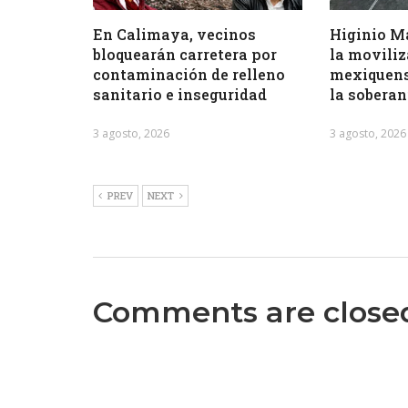
En Calimaya, vecinos
Higinio M
bloquearán carretera por
la moviliz
contaminación de relleno
mexiquens
sanitario e inseguridad
la soberan
3 agosto, 2026
3 agosto, 2026
PREV
NEXT
Comments are close