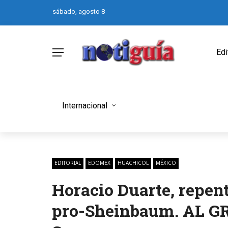
sábado, agosto 8
Edi
Internacional
EDITORIAL
EDOMEX
HUACHICOL
MÉXICO
Horacio Duarte, repen
pro-Sheinbaum. AL GR