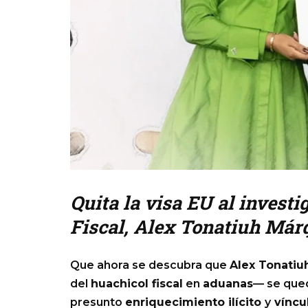
Quita la visa EU al investi
Fiscal, Alex Tonatiuh Má
Que ahora se descubra que
Alex Tonati
del
huachicol fiscal
en
aduanas
— se qued
presunto
enriquecimiento ilícito
y
víncu