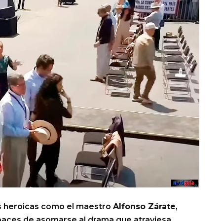
es heroicas como el maestro
Alfonso Zárate
,
paces de asomarse al drama que atraviesa