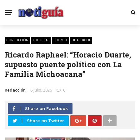
CORRUPCIÓN
EDITORIAL
EDOMEX
HUACHICOL
Ricardo Raphael: “Horacio Duarte,
supuesto puente político con La
Familia Michoacana”
Redacción
6 julio, 2026
0
Share on Facebook
Share on Twitter