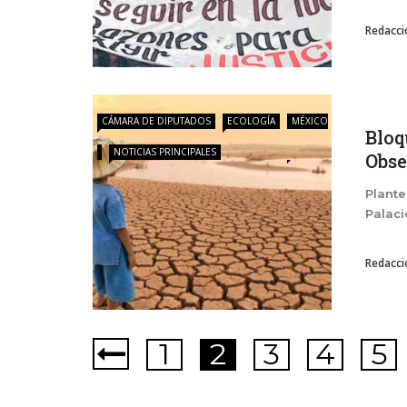
Redacci
CÁMARA DE DIPUTADOS
ECOLOGÍA
MÉXICO
Bloq
NOTICIAS PRINCIPALES
Obse
Plante
Palaci
Redacci
1
2
3
4
5