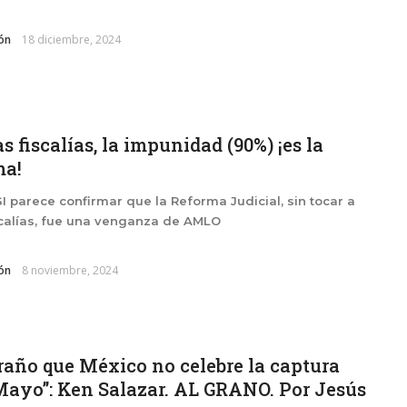
ón
18 diciembre, 2024
as fiscalías, la impunidad (90%) ¡es la
ma!
GI parece confirmar que la Reforma Judicial, sin tocar a
scalías, fue una venganza de AMLO
ón
8 noviembre, 2024
raño que México no celebre la captura
Mayo”: Ken Salazar. AL GRANO. Por Jesús