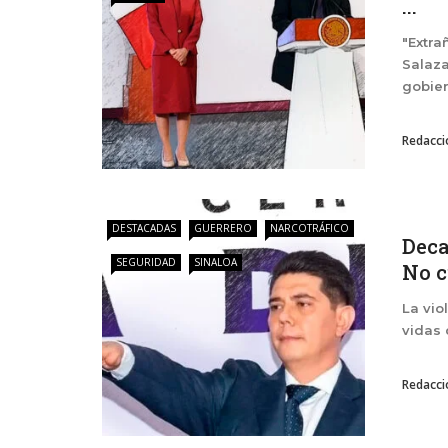
...
"Extra
Salaza
gobier
Redacci
DESTACADAS
GUERRERO
NARCOTRÁFICO
Deca
SEGURIDAD
SINALOA
No c
La vio
vidas 
Redacci