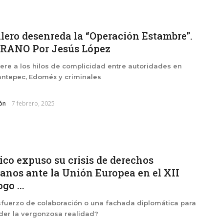
llero desenreda la “Operación Estambre”.
RANO Por Jesús López
iere a los hilos de complicidad entre autoridades en
ntepec, Edoméx y criminales
ón
7 febrero, 2025
co expuso su crisis de derechos
nos ante la Unión Europea en el XII
go ...
fuerzo de colaboración o una fachada diplomática para
der la vergonzosa realidad?