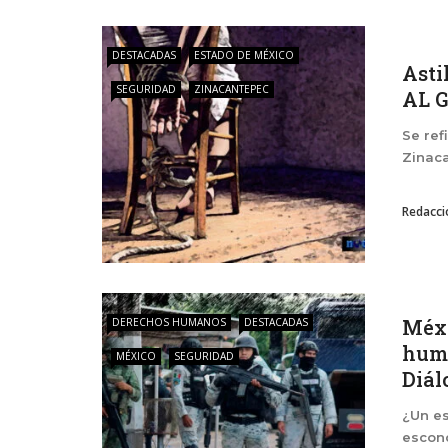
DESTACADAS
ESTADO DE MÉXICO
Asti
SEGURIDAD
ZINACANTEPEC
AL G
Se ref
Zinaca
Redacci
Méxi
DERECHOS HUMANOS
DESTACADAS
huma
MÉXICO
SEGURIDAD
Diálo
¿Un es
escon