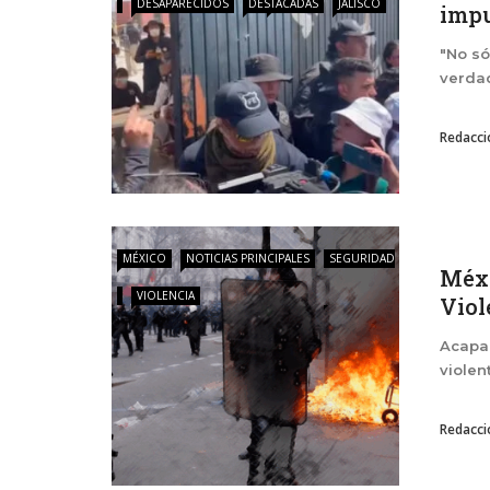
DESAPARECIDOS
DESTACADAS
JALISCO
impu
"No só
verdad
Redacci
MÉXICO
NOTICIAS PRINCIPALES
SEGURIDAD
Méxi
VIOLENCIA
Viol
Acapar
violen
Redacci