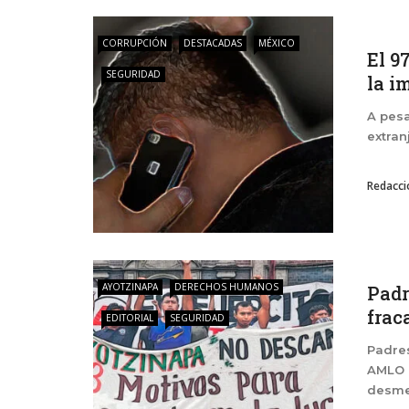
CORRUPCIÓN
DESTACADAS
MÉXICO
El 9
SEGURIDAD
la i
A pesa
extran
Redacci
AYOTZINAPA
DERECHOS HUMANOS
Padr
frac
EDITORIAL
SEGURIDAD
Padres
AMLO 
desmen