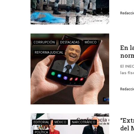
Redacci
CORRUPCIÓN
DESTACADAS
MÉXICO
En l
REFORMA JUDICIAL
nor
El INE
las fi
Redacci
“Ext
EDITORIAL
MÉXICO
NARCOTRÁFICO
del 
POLÍTICA