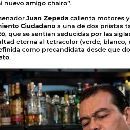
i nuevo amigo chairo”.
 senador
Juan Zepeda
calienta motores y
iento Ciudadano
a una de dos priistas 
zo
, que se sentían seducidas por las sigl
ltad eterna al tetracolor (verde, blanco, r
 definida como precandidata desde que d
eto
.