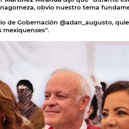
inagomeza, obvio nuestro tema fundame
tario de Gobernación @adan_augusto, qui
s mexiquenses”.