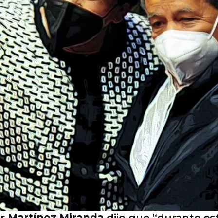
or
Martínez Miranda
dijo que “durante est