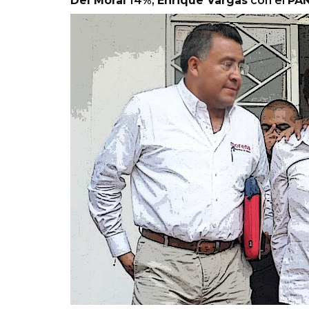
Del Moral
14%,
Enrique Vargas
con el
PA