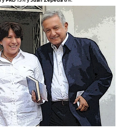
N
y
PRD
13% y
Juan Zepeda
8%.