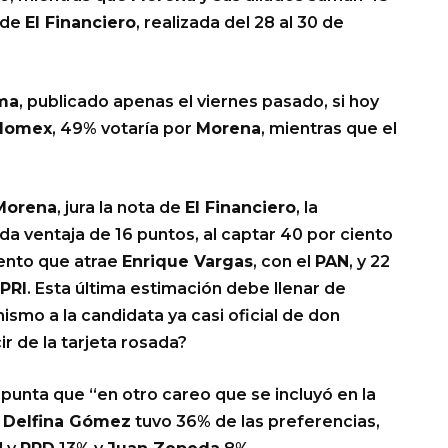
 de
El Financiero
, realizada del 28 al 30 de
ma
, publicado apenas el viernes pasado, si hoy
domex
, 49% votaría por
Morena
, mientras que el
Morena
, jura la nota de
El Financiero
, la
a ventaja de 16 puntos, al captar 40 por ciento
iento que atrae
Enrique Vargas
, con el
PAN
, y 22
PRI
. Esta última estimación debe llenar de
mismo a la candidata ya casi oficial de don
r de la tarjeta rosada?
punta que “en otro careo que se incluyó en la
,
Delfina Gómez
tuvo 36% de las preferencias,