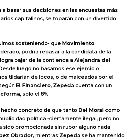
an a basar sus decisiones en las encuestas más
arios capitalinos, se toparán con un divertido
guimos sosteniendo- que
Movimiento
rado, podría rebasar a la candidata de la
logra bajar de la contienda a
Alejandra del
 Desde luego no basamos ese ejercicio
os tildarían de locos, o de maiceados por el
 según
El Financiero
,
Zepeda
cuenta con un
Reforma
, solo el 8%.
 hecho concreto de que tanto
Del Moral
como
ublicidad política -ciertamente ilegal, pero no
 sido promocionada sin rubor alguno nada
pez Obrador
, mientras
Zepeda
se ha mantenido