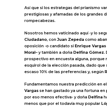
Así que si los estrategas del prianismo v
prestigiosas y afamadas de los grandes di
rompecabezas.
Nosotros hemos vaticinado aquí -y lo se
Ciudadano
, con
Juan Zepeda
como abande
oposición -o candidato si
Enrique Vargas
Moral
– y también a doña
Delfina Gómez
.
prospectivo en encuesta alguna, porque n
esquirol de la elección pasada, dado que
escaso 10% de las preferencias y, según
Fundamentamos nuestra predicción en el
Vargas
se han gastado ya una fortuna en p
por eso menos efectiva- y doña
Delfina
ha
menos que por el todavía muy popular
Ló