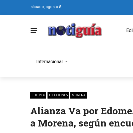
sábado, agosto 8
Edi
Internacional
EDOMEX
ELECCIONES
MORENA
Alianza Va por Edome
a Morena, según encue