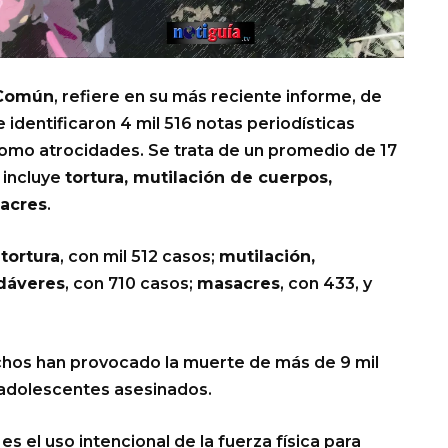
 Común
, refiere en su más reciente informe, de
 identificaron 4 mil 516 notas periodísticas
mo atrocidades. Se trata de un promedio de 17
 incluye
tortura, mutilación de cuerpos,
sacres
.
a
tortura
, con mil 512 casos;
mutilación,
dáveres
, con 710 casos;
masacres
, con 433, y
chos han provocado la muerte de más de 9 mil
y adolescentes asesinados.
es el uso intencional de la fuerza física para