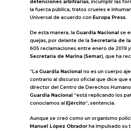
detenciones arbitrarias
, incumplir las f
la fuerza pública, tratos crueles e inhuma
Universal de acuerdo con
Europa Press
.
De esta manera, la
Guardia Nacional
se e
quejas, por delante de la
Secretaría de l
605 reclamaciones entre enero de 2019 y 
Secretaría de Marina
(
Semar
), que ha re
“La
Guardia Nacional
no es un cuerpo aje
contrario al discurso oficial que dice que
director del Centro de Derechos Humanos 
Guardia Nacional
“está replicando los pa
conocíamos al
Ejército
“, sentencia.
Aunque se creó como un organismo policial
Manuel López Obrador
ha impulsado su t