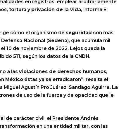
ormalidades en registros, emplear arbitrariamente
nos,
tortura
y
privación de la vida
, informa El
rige como el organismo de
seguridad
con más
a Defensa Nacional
(
Sedena
), que acumula mil
el 10 de noviembre de 2022. Lejos queda la
cibido 511, según los datos de la
CNDH
.
no a las
violaciones de derechos humanos
,
 en
México
éstas ya se erradicaron”, resalta el
Miguel Agustín Pro Juárez, Santiago Aguirre. La
trones de uso de la fuerza y de opacidad que le
 de carácter civil, el Presidente
Andrés
ransformación en una entidad militar, con las