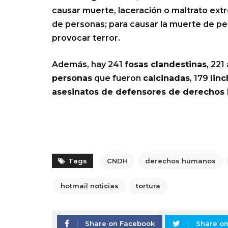
causar muerte, laceración o maltrato ext
de personas; para causar la muerte de per
provocar terror.
Además, hay 241
fosas clandestinas
, 221
personas
que fueron
calcinadas
, 179
lin
asesinatos de defensores de derecho
Tags
CNDH
derechos humanos
hotmail noticias
tortura
Share on Facebook
Share on